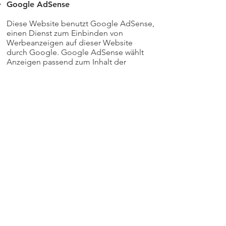
Google AdSense
Diese Website benutzt Google AdSense,
einen Dienst zum Einbinden von
Werbeanzeigen auf dieser Website
durch Google. Google AdSense wählt
Anzeigen passend zum Inhalt der
Webseite aus, auf der die Anzeigen
dargestellt werden sollen.
Neben dem inhaltlichen Kontext
unterstützt Google AdSense auch
Google Remarketing als Alternative zu
inhaltsbezogenen Anzeigen.
Dabei werden Cookies und Web
Beacons (nicht sichtbare Grafiken)
beinhaltend Informationen über die
Benutzung dieser Website (einschließlich
der IP-Adresse des Nutzers) auf dem
Endgerät des Nutzers für 6 Monate
gespeichert und an einen Server von
Google in den USA übertragen und dort
zur Bereitstellung passender