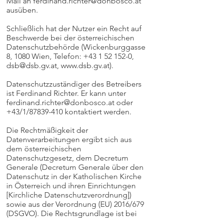
Mail an
ferdinand.richter@donbosco.at
ausüben.
Schließlich hat der Nutzer ein Recht auf
Beschwerde bei der österreichischen
Datenschutzbehörde (Wickenburggasse
8, 1080 Wien, Telefon:
+43 1 52 152-0
,
dsb@dsb.gv.at
,
www.dsb.gv.at
).
Datenschutzzuständiger des Betreibers
ist Ferdinand Richter. Er kann unter
ferdinand.richter@donbosco.at
oder
+43/1/87839-410 kontaktiert werden.
Die Rechtmäßigkeit der
Datenverarbeitungen ergibt sich aus
dem österreichischen
Datenschutzgesetz, dem Decretum
Generale (Decretum Generale über den
Datenschutz in der Katholischen Kirche
in Österreich und ihren Einrichtungen
[Kirchliche Datenschutzverordnung])
sowie aus der Verordnung (EU) 2016/679
(DSGVO). Die Rechtsgrundlage ist bei