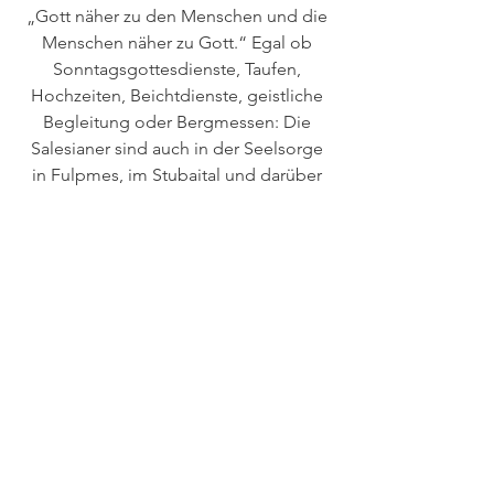
„Gott näher zu den Menschen und die
Menschen näher zu Gott.“ Egal ob
Sonntagsgottesdienste, Taufen,
Hochzeiten, Beichtdienste, geistliche
Begleitung oder Bergmessen: Die
Salesianer sind auch in der Seelsorge
in Fulpmes, im Stubaital und darüber
hinaus tätig.
Gottesdienste in der Kapelle des
Schülerheims:
Montag bis Samstag:
7.30 Uhr Rosenkranz, 8 Uhr Heilige
Messe
Sonntag: 10.30 Uhr Heilige Messe