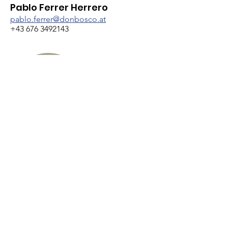
Pablo Ferrer Herrero
pablo.ferrer@donbosco.at
+43 676 3492143
SPRINGERIN:
Mag. Claudia Rainer
claudia.rainer@donbosco.at