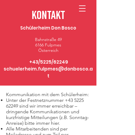
Don Bosco Fulpmes
Kontakt
Schülerheim Don Bosco
Bahnstraße 49
6166 Fulpmes
Österreich
+43/5225/62249
schuelerheim.fulpmes@donbosco.a
t
Kommunikation mit dem Schülerheim:
Unter der Festnetznummer
+43 5225
62249
sind wir immer erreichbar –
dringende Kommunikationen und
kurzfristige Mitteilungen (z.B. Sonntag-
Anreise) bitte immer hier.
Alle Mitarbeitenden sind per
Mailadresse und zum Teil per