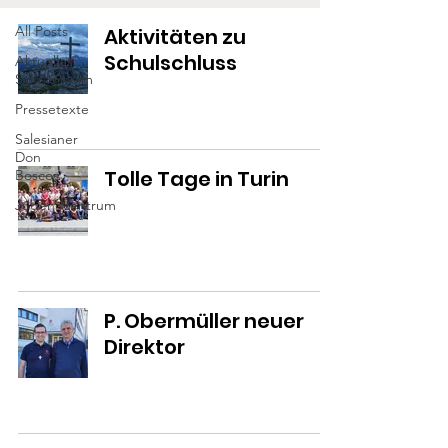
All Posts
Aktivitäten zu
Schulschluss
Aktuelles
Schülerheim
Pressetexte
Salesianer
Don
Tolle Tage in Turin
Boscos
Jugendzentrum
P. Obermüller neuer
Direktor