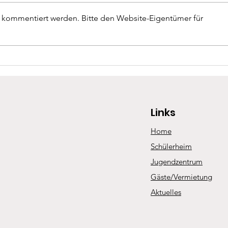
r kommentiert werden. Bitte den Website-Eigentümer für
11. Juni: Wir feiern
Don B
Technikausbildung Plus seit 125
100-J
Jahren
Links
Home
Schülerheim
Jugendzentrum
Gäste/Vermietung
Aktuelles