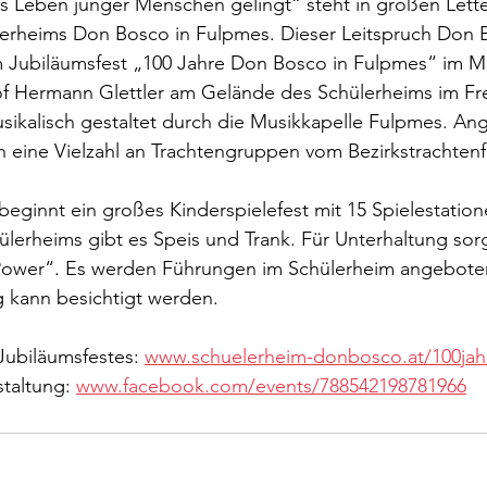
s Leben junger Menschen gelingt“ steht in großen Lette
rheims Don Bosco in Fulpmes. Dieser Leitspruch Don B
m Jubiläumsfest „100 Jahre Don Bosco in Fulpmes“ im Mi
hof Hermann Glettler am Gelände des Schülerheims im Fr
sikalisch gestaltet durch die Musikkapelle Fulpmes. An
 eine Vielzahl an Trachtengruppen vom Bezirkstrachtenf
beginnt ein großes Kinderspielefest mit 15 Spielestatione
erheims gibt es Speis und Trank. Für Unterhaltung sorg
Power“. Es werden Führungen im Schülerheim angebote
g kann besichtigt werden.
ubiläumsfestes: 
www.schuelerheim-donbosco.at/100jah
taltung: 
www.facebook.com/events/788542198781966