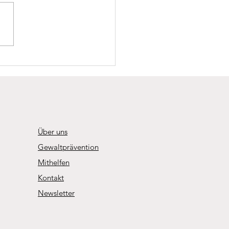
osco Fest als Auftakt zum
ahr-Jubiläum
Über uns
Gewaltprävention
Mithelfen
Kontakt
Newsletter