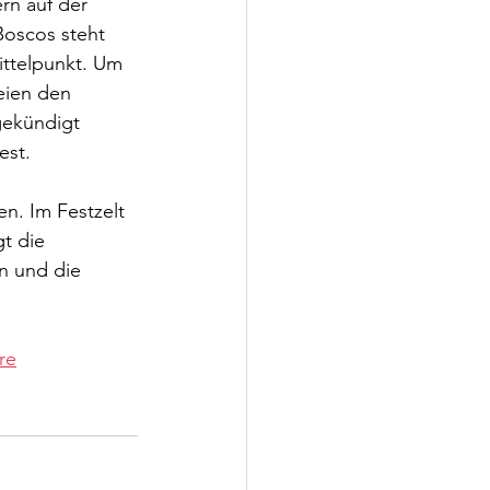
rn auf der 
oscos steht 
ttelpunkt. Um 
eien den 
gekündigt 
est.
n. Im Festzelt 
t die 
n und die 
re