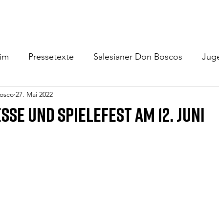
Home
Schülerheim
Jugendzentrum
Gäste/Verm
eim
Pressetexte
Salesianer Don Boscos
Jug
osco
27. Mai 2022
se und Spielefest am 12. Juni