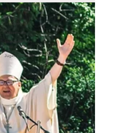
All Posts
Aktuelles
Schülerheim
Pressetexte
Salesianer Don
Boscos
Jugendzentrum