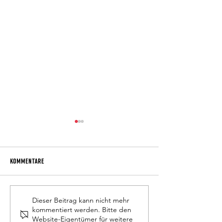
Kommentare
P. Obermüller neuer Direktor
Anmeldung Schulja
Dieser Beitrag kann nicht mehr
kommentiert werden. Bitte den
Website-Eigentümer für weitere