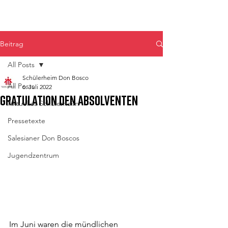
Don Bosco Fulpmes
Beitrag
All Posts
Schülerheim Don Bosco
All Posts
6. Juli 2022
Gratulation den Absolventen
Aktuelles Schülerheim
Pressetexte
Salesianer Don Boscos
Jugendzentrum
Im Juni waren die mündlichen 