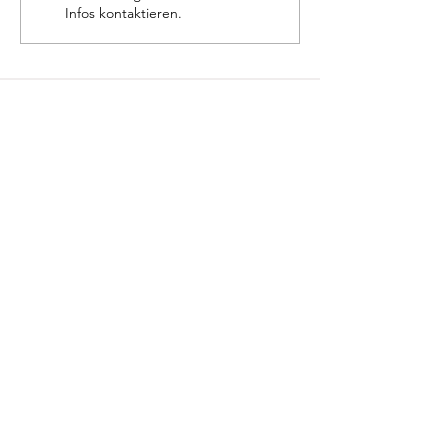
Infos kontaktieren.
Schülerheim Don Bosco
Bahnstraße 49
A-6166 Fulpmes
+43/5225/62249
schuelerheim.fulpmes@donbosco.at
Links
Home
Schülerheim