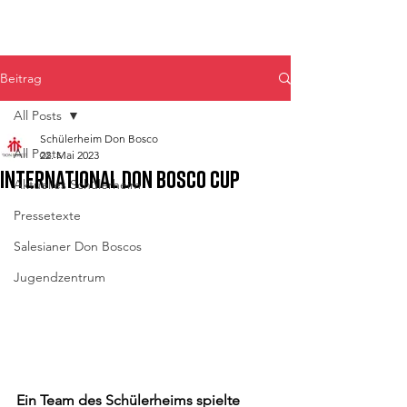
Don Bosco Fulpmes
Beitrag
All Posts
Schülerheim Don Bosco
All Posts
22. Mai 2023
International Don Bosco Cup
Aktuelles Schülerheim
Pressetexte
Salesianer Don Boscos
Jugendzentrum
Ein Team des Schülerheims spielte 