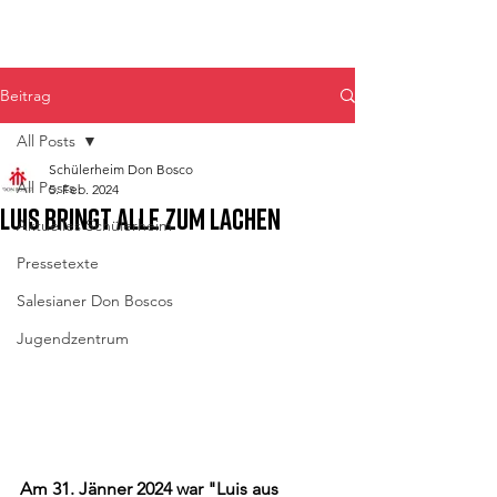
Don Bosco Fulpmes
Beitrag
All Posts
Schülerheim Don Bosco
All Posts
5. Feb. 2024
Luis bringt alle zum Lachen
Aktuelles Schülerheim
Pressetexte
Salesianer Don Boscos
Jugendzentrum
Am 31. Jänner 2024 war "Luis aus 