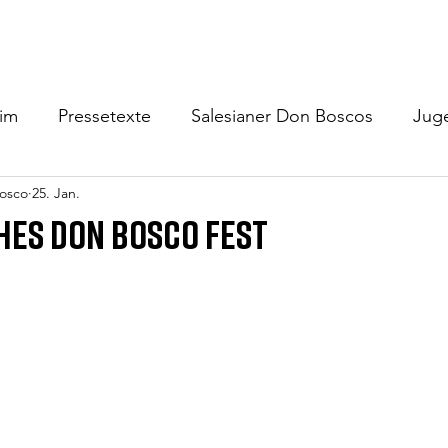
Home
Schülerheim
Jugendzentrum
Gäste/Verm
eim
Pressetexte
Salesianer Don Boscos
Jug
osco
25. Jan.
hes Don Bosco Fest