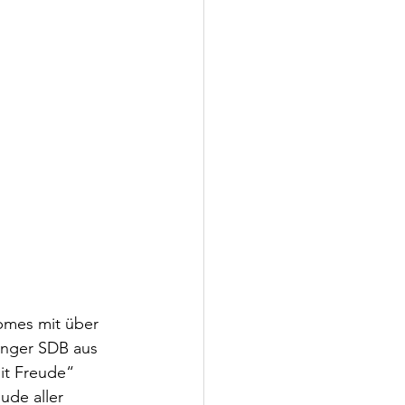
lpmes mit über 
anger SDB aus 
it Freude“ 
ude aller 