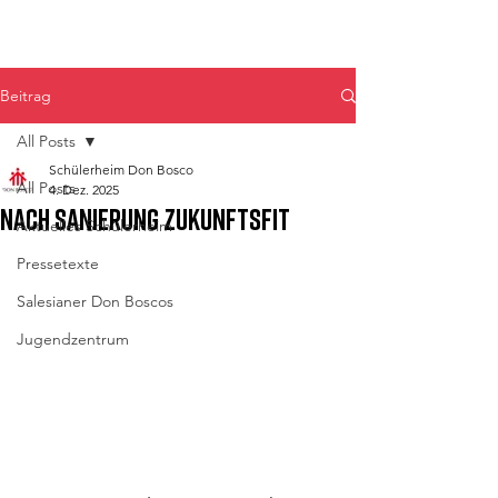
Don Bosco Fulpmes
Beitrag
All Posts
Schülerheim Don Bosco
All Posts
4. Dez. 2025
Nach Sanierung zukunftsfit
Aktuelles Schülerheim
Pressetexte
Salesianer Don Boscos
Jugendzentrum