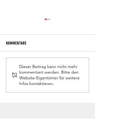
Kommentare
P. Obermüller neuer Direktor
Anmeldung Schulja
Dieser Beitrag kann nicht mehr
kommentiert werden. Bitte den
Website-Eigentümer für weitere
Infos kontaktieren.