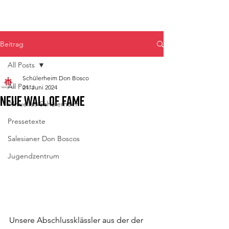
Don Bosco Fulpmes
Beitrag
All Posts
Schülerheim Don Bosco
All Posts
21. Juni 2024
Neue Wall of Fame
Aktuelles Schülerheim
Pressetexte
Salesianer Don Boscos
Jugendzentrum
Unsere Abschlussklässler aus der der 