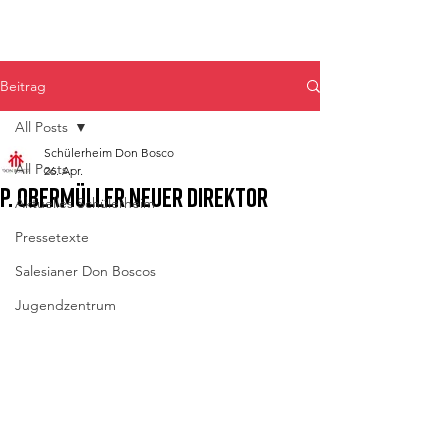
Don Bosco Fulpmes
Beitrag
All Posts
Schülerheim Don Bosco
All Posts
26. Apr.
P. Obermüller neuer Direktor
Aktuelles Schülerheim
Pressetexte
Salesianer Don Boscos
Jugendzentrum