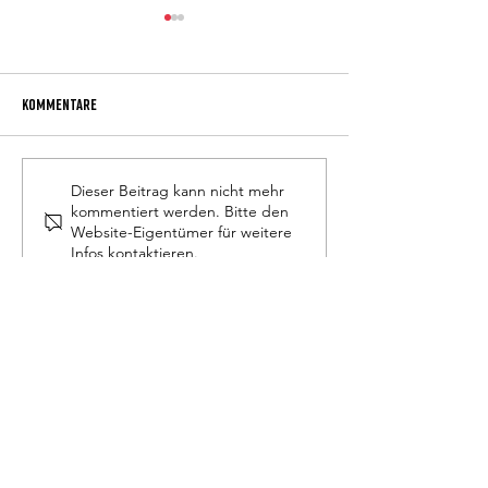
Kommentare
Anmeldung Schuljahr 2026/27
Freie Studentenzim
Dieser Beitrag kann nicht mehr
kommentiert werden. Bitte den
Nähe von Innsbruck
Website-Eigentümer für weitere
Infos kontaktieren.
Schülerheim Don Bosco
Bahnstraße 49