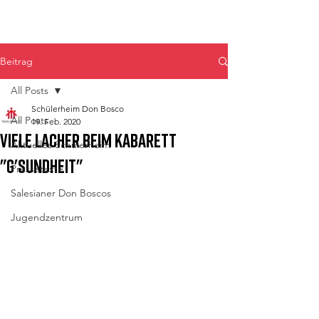
Don Bosco Fulpmes
Beitrag
All Posts
Schülerheim Don Bosco
All Posts
19. Feb. 2020
Viele Lacher beim Kabarett
Aktuelles Schülerheim
"G'sundheit"
Pressetexte
Salesianer Don Boscos
Jugendzentrum