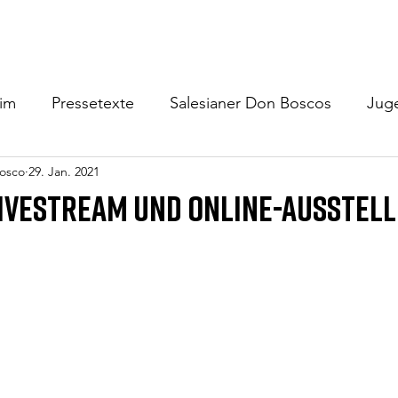
Home
Schülerheim
Jugendzentrum
Gäste/Verm
eim
Pressetexte
Salesianer Don Boscos
Jug
osco
29. Jan. 2021
 Livestream und Online-Ausstel