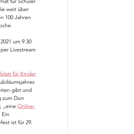
nat für Schüler 
ie weit über 
n 100 Jahren 
oche.
 2021 um 9.30 
 per Livestream 
latt für Kinder
ubiläumsjahres 
eiten gibt und 
ng zum Don 
, „eine 
Online-
 Ein 
st ist für 29. 