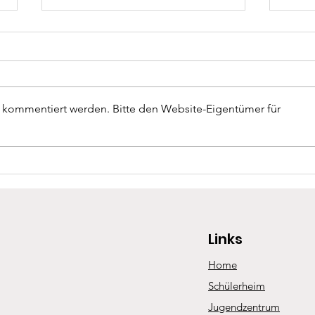
r kommentiert werden. Bitte den Website-Eigentümer für
Bischofsmesse und Spielefest am
11. Ju
12. Juni
Techn
Jahre
Links
Home
Schülerheim
Jugendzentrum