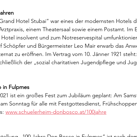
Jahren
Grand Hotel Stubai“ war eines der modernsten Hotels de
Arztpraxis, einem Theatersaal sowie einem Postamt. Im E
Hotel insolvent und zum Notreservespital umfunktionier
ef Schöpfer und Bürgermeister Leo Mair erwarb das Anw
nternat zu eröffnen. Im Vertrag vom 10. Jänner 1921 steht:
schließlich der „sozial charitativen Jugendpflege und Ju
 in Fulpmes
021 ist ein großes Fest zum Jubiläum geplant: Am Samst
 am Sonntag für alle mit Festgottesdienst, Frühschoppe
s: 
www.schuelerheim-donbosco.at/100jahre
sstellung „100 Jahre Don Bosco in Fulpmes“ ist nach d