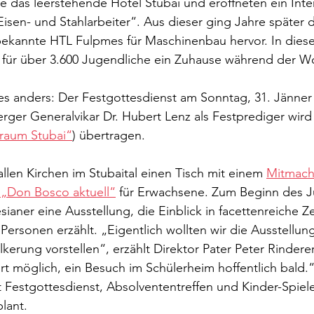
 das leerstehende Hotel Stubai und eröffneten ein Inter
Eisen- und Stahlarbeiter“. Aus dieser ging Jahre später d
ekannte HTL Fulpmes für Maschinenbau hervor. In diese
 für über 3.600 Jugendliche ein Zuhause während der W
lles anders: Der Festgottesdienst am Sonntag, 31. Jänner
rger Generalvikar Dr. Hubert Lenz als Festprediger wird
raum Stubai“
) übertragen.
 allen Kirchen im Stubaital einen Tisch mit einem 
Mitmachb
t „Don Bosco aktuell“
 für Erwachsene. Zum Beginn des J
sianer eine Ausstellung, die Einblick in facettenreiche Z
Personen erzählt. „Eigentlich wollten wir die Ausstellu
kerung vorstellen“, erzählt Direktor Pater Peter Rinderer
fort möglich, ein Besuch im Schülerheim hoffentlich bald.“
estgottesdienst, Absolvententreffen und Kinder-Spielefe
lant.