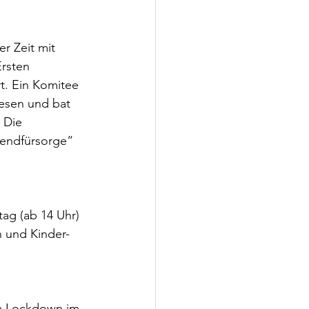
r Zeit mit 
rsten 
t. Ein Komitee 
esen und bat 
 Die 
gendfürsorge“ 
ag (ab 14 Uhr) 
n und Kinder-
em Lockdown im 