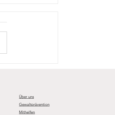
ni: Wir feiern
ikausbildung Plus seit 125
n
Über uns
Gewaltprävention
Mithelfen