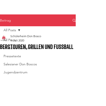
Don Bosco Fulpmes
Beitrag
All Posts
Schülerheim Don Bosco
All Posts
9. Juli 2020
Bergtouren, Grillen und Fußball
Aktuelles Schülerheim
Pressetexte
Salesianer Don Boscos
Jugendzentrum