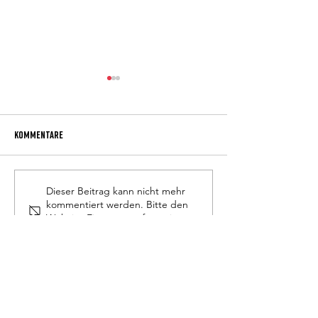
Kommentare
Musikalisches Don Bosco Fest
Wallfahrt nach Turi
Dieser Beitrag kann nicht mehr
kommentiert werden. Bitte den
2026
Website-Eigentümer für weitere
Infos kontaktieren.