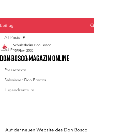
Don Bosco Fulpmes
Beitrag
All Posts
Schülerheim Don Bosco
All Posts
12. Nov. 2020
Don Bosco Magazin online
Aktuelles Schülerheim
Pressetexte
Salesianer Don Boscos
Jugendzentrum
Auf der neuen Website des Don Bosco 