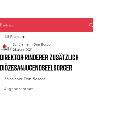
Don Bosco Fulpmes
Beitrag
All Posts
Schülerheim Don Bosco
All Posts
25. Juni 2021
Direktor Rinderer zusätzlich
Aktuelles Schülerheim
Diözesanjugendseelsorger
Pressetexte
Salesianer Don Boscos
Jugendzentrum