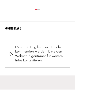
Kommentare
Musikalisches Don Bosco Fest
Wallfahrt nach Turi
Dieser Beitrag kann nicht mehr
kommentiert werden. Bitte den
2026
Website-Eigentümer für weitere
Infos kontaktieren.
Schülerheim Don Bosco