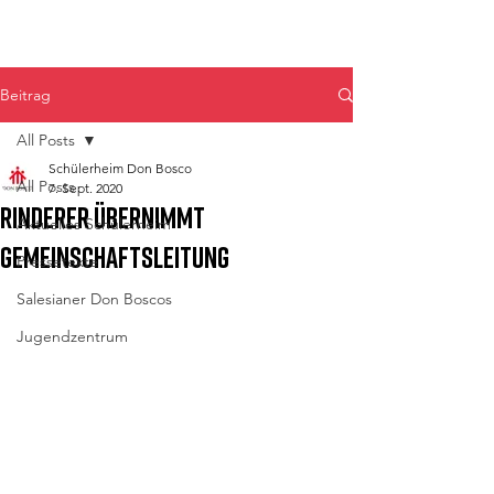
Don Bosco Fulpmes
Beitrag
All Posts
Schülerheim Don Bosco
All Posts
7. Sept. 2020
Rinderer übernimmt
Aktuelles Schülerheim
Gemeinschaftsleitung
Pressetexte
Salesianer Don Boscos
Jugendzentrum