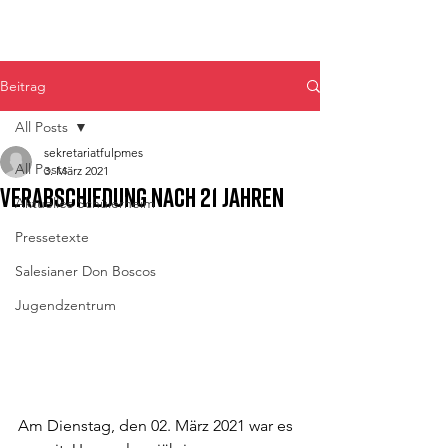
Don Bosco Fulpmes
Beitrag
All Posts
sekretariatfulpmes
All Posts
3. März 2021
Verabschiedung nach 21 Jahren
Aktuelles Schülerheim
Pressetexte
Salesianer Don Boscos
Jugendzentrum
Am Dienstag, den 02. März 2021 war es 