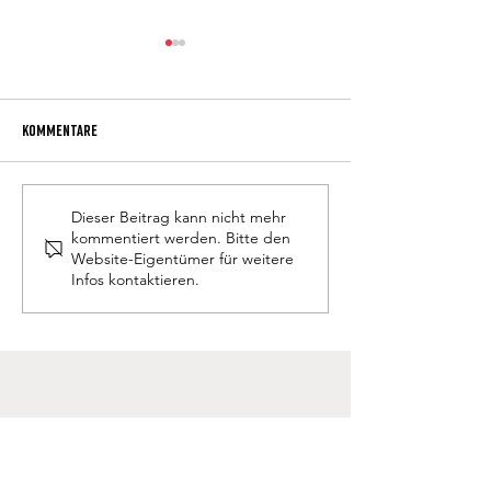
Kommentare
P. Obermüller neuer Direktor
Anmeldung Schulja
Dieser Beitrag kann nicht mehr
kommentiert werden. Bitte den
Website-Eigentümer für weitere
Infos kontaktieren.
Schülerheim Don Bosco