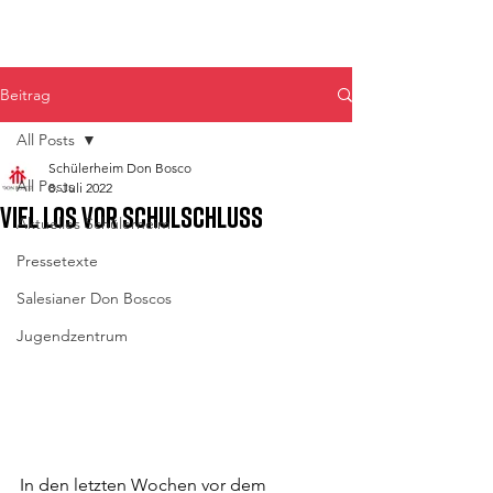
Don Bosco Fulpmes
Beitrag
All Posts
Schülerheim Don Bosco
All Posts
8. Juli 2022
Viel los vor Schulschluss
Aktuelles Schülerheim
Pressetexte
Salesianer Don Boscos
Jugendzentrum
In den letzten Wochen vor dem 