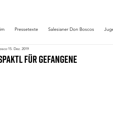
Home
Schülerheim
Jugendzentrum
Gäste/Verm
eim
Pressetexte
Salesianer Don Boscos
Jug
osco
15. Dez. 2019
paktl für Gefangene