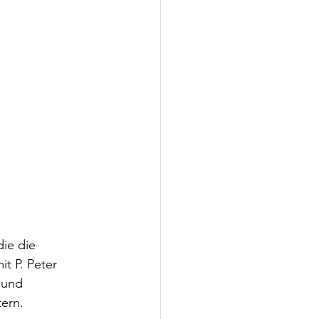
ie die 
t P. Peter 
 und 
tern.