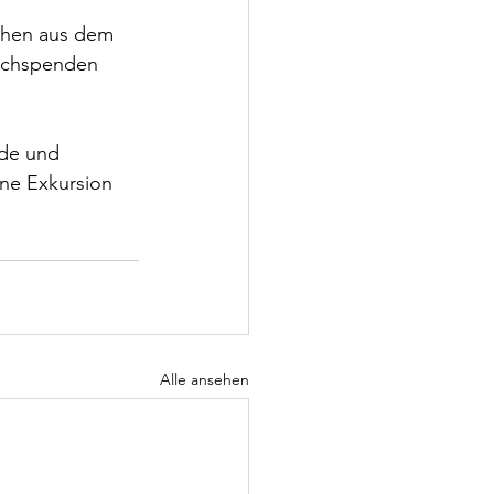
chen aus dem 
achspenden 
de und 
ine Exkursion 
Alle ansehen