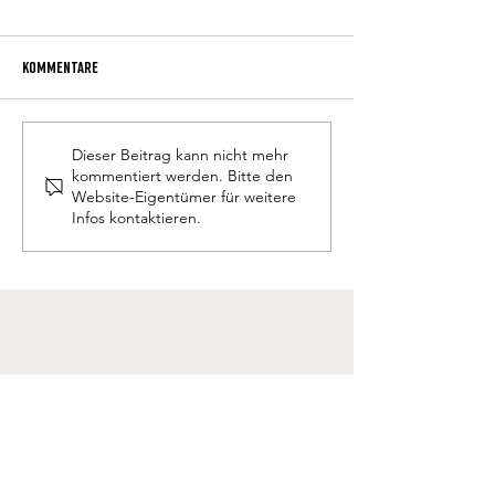
Kommentare
P. Obermüller neuer Direktor
Anmeldung Schulja
Dieser Beitrag kann nicht mehr
kommentiert werden. Bitte den
Website-Eigentümer für weitere
Infos kontaktieren.
Schülerheim Don Bosco
Bahnstraße 49
A-6166 Fulpmes