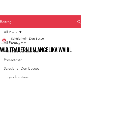
Don Bosco Fulpmes
Beitrag
All Posts
Schülerheim Don Bosco
All Posts
4. Aug. 2020
Wir trauern um Angelika Waibl
Aktuelles Schülerheim
Pressetexte
Salesianer Don Boscos
Jugendzentrum