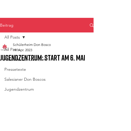
Don Bosco Fulpmes
Beitrag
All Posts
Schülerheim Don Bosco
All Posts
19. Apr. 2023
Jugendzentrum: Start am 6. Mai
Aktuelles Schülerheim
Pressetexte
Salesianer Don Boscos
Jugendzentrum