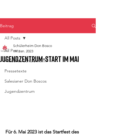
Don Bosco Fulpmes
Beitrag
All Posts
Schülerheim Don Bosco
All Posts
19. Jan. 2023
Jugendzentrum-Start im Mai
Aktuelles Schülerheim
Pressetexte
Salesianer Don Boscos
Jugendzentrum
Für 6. Mai 2023 ist das Startfest des 